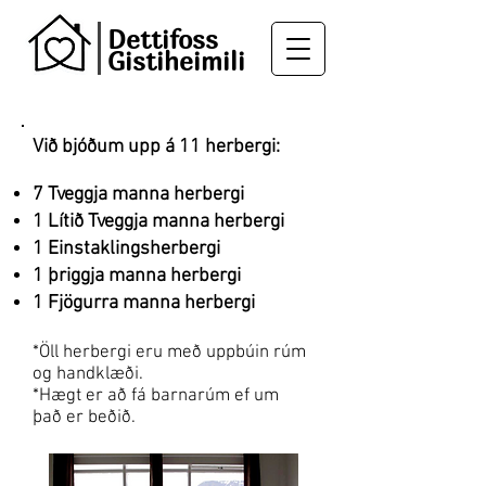
Dettifoss
Gistiheimili
Við bjóðum upp á 11 herbergi:
7 Tveggja manna herbergi
1 Lítið Tveggja manna herbergi
1 Einstaklingsherbergi
1 þriggja manna herbergi
1 Fjögurra manna herbergi
*Öll herbergi eru með uppbúin rúm
og handklæði.
*Hægt er að fá barnarúm ef um
það er beðið.