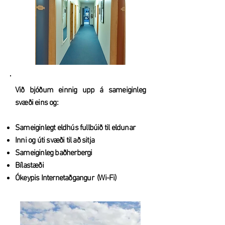
Við bjóðum einnig upp á sameiginleg
svæði eins og:
Sameiginlegt eldhús fullbúið til eldunar
Inni og úti svæði til að sitja
Sameiginleg baðherbergi
Bílastæði
Ókeypis Internetaðgangur (Wi-Fi)