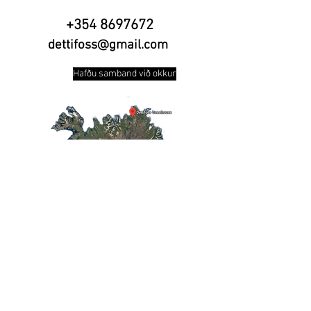
+354 8697672
dettifoss
@gmail.com
Hafðu samband við okkur
GPS:
N 66º 4' 26.617
W 16º 25' 50.086
Um okkur
Dettifo
ss Gistiheimili stendur við Lund, í
Norður-
Þ
ingeyjarsýslu
. 40 km norður frá