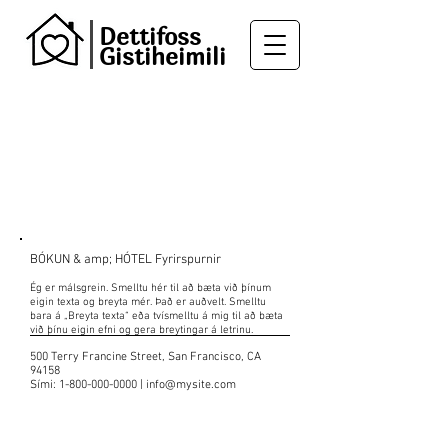
Dettifoss
Gistiheimili
HAFÐU SAMBAND VIÐ
OKKUR
BÓKUN & amp; HÓTEL Fyrirspurnir
Ég er málsgrein. Smelltu hér til að bæta við þínum
eigin texta og breyta mér. Það er auðvelt. Smelltu
bara á „Breyta texta“ eða tvísmelltu á mig til að bæta
við þínu eigin efni og gera breytingar á letrinu.
500 Terry Francine Street, San Francisco, CA
94158
Sími:
1-800-000-0000
|
info@mysite.com