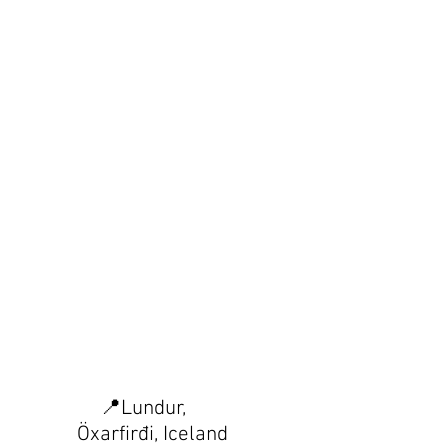
📍Lundur,
Öxarfirđi, Iceland